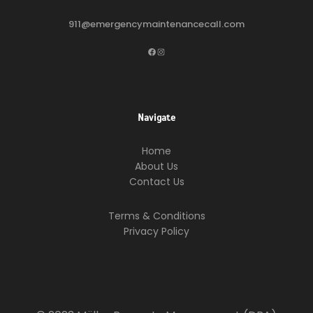
911@emergencymaintenancecall.com
Facebook
Instagram
Navigate
Home
About Us
Contact Us
Terms & Conditions
Privacy Policy