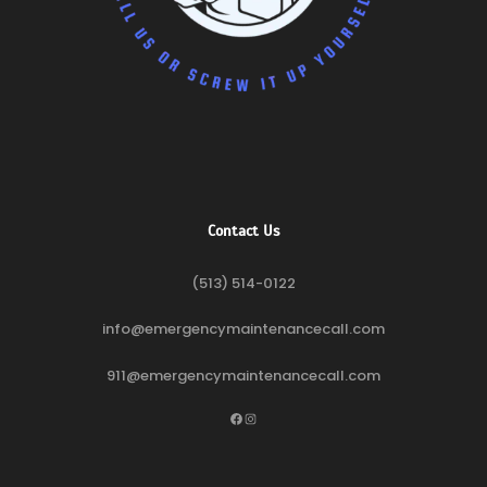
Contact Us
(513) 514-0122
info@emergencymaintenancecall.com
911@emergencymaintenancecall.com
Facebook
Instagram